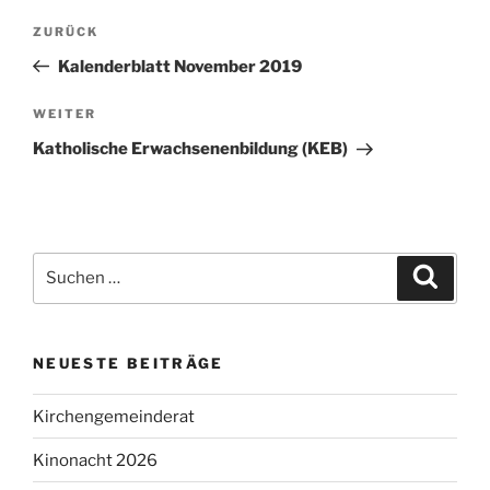
Beitragsnavigation
Vorheriger
ZURÜCK
Beitrag
Kalenderblatt November 2019
Nächster
WEITER
Beitrag
Katholische Erwachsenenbildung (KEB)
Suchen
Suche
nach:
NEUESTE BEITRÄGE
Kirchengemeinderat
Kinonacht 2026