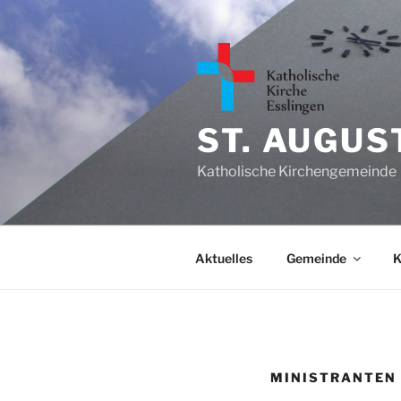
Zum
Inhalt
springen
ST. AUGUS
Katholische Kirchengemeinde
Aktuelles
Gemeinde
K
MINISTRANTEN