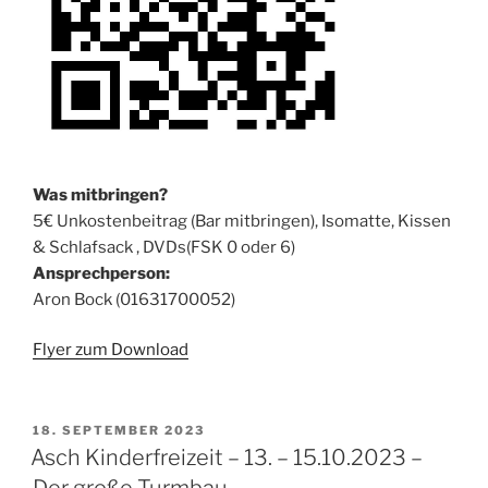
Was mitbringen?
5€ Unkostenbeitrag (Bar mitbringen), Isomatte, Kissen
& Schlafsack , DVDs(FSK 0 oder 6)
Ansprechperson:
Aron Bock (01631700052)
Flyer zum Download
VERÖFFENTLICHT
18. SEPTEMBER 2023
AM
Asch Kinderfreizeit – 13. – 15.10.2023 –