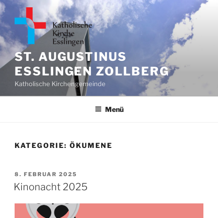
Zum
Inhalt
springen
ST. AUGUSTINUS
ESSLINGEN ZOLLBERG
Katholische Kirchengemeinde
Menü
KATEGORIE:
ÖKUMENE
VERÖFFENTLICHT
8. FEBRUAR 2025
AM
Kinonacht 2025