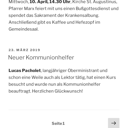
Mittwoch,
10. April, 14.30 Uhr
, Kirche St. Augustinus,
Pfarrer Marx feiert mit uns einen Bußgottesdienst und
spendet das Sakrament der Krankensalbung.
Anschließend gibt es Kaffee und Hefezopf im
Gemeindesaal.
VERÖFFENTLICHT
23. MÄRZ 2019
AM
Neuer Kommunionhelfer
Lucas Pacholet
, langjähriger Oberministrant und
schon eine Weile auch als Lektor tätig, hat einen Kurs
besucht und wurde nun als Kommunionhelfer
beauftragt. Herzlichen Glückwunsch!
Seitennummerierung
Näch
Seite
1