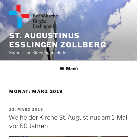
Zum
Inhalt
springen
ST. AUGUSTINUS
ESSLINGEN ZOLLBERG
Katholische Kirchengemeinde
Menü
MONAT:
MÄRZ 2019
VERÖFFENTLICHT
23. MÄRZ 2019
AM
Weihe der Kirche St. Augustinus am 1. Mai
vor 60 Jahren