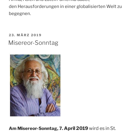
den Herausforderungen in einer globalisierten Welt zu
begegnen.
VERÖFFENTLICHT
23. MÄRZ 2019
AM
Misereor-Sonntag
April 2019
wird es in St.
Am Misereor-Sonntag, 7.