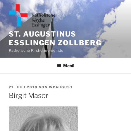
Zum
Inhalt
springen
ST. AUGUSTINUS
ESSLINGEN ZOLLBERG
Katholische Kirchengemeinde
Menü
VERÖFFENTLICHT
21. JULI 2018
VON
WPAUGUST
AM
Birgit Maser