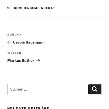
KATEGORIEN
KIRCHENGEMEINDERAT
Beitragsnavigation
Vorheriger
ZURÜCK
Beitrag
Carola Hausmann
Nächster
WEITER
Beitrag
Markus Ruther
Suchen
Suche
nach:
NEUESTE BEITRÄGE