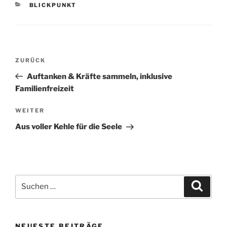
KATEGORIEN
BLICKPUNKT
Beitragsnavigation
Vorheriger
ZURÜCK
Beitrag
Auftanken & Kräfte sammeln, inklusive
Familienfreizeit
Nächster
WEITER
Beitrag
Aus voller Kehle für die Seele
Suchen
Suche
nach:
NEUESTE BEITRÄGE