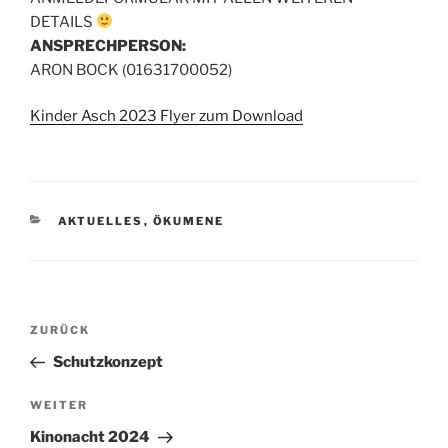
DETAILS
ANSPRECHPERSON:
ARON BOCK (01631700052)
Kinder Asch 2023 Flyer zum Download
KATEGORIEN
AKTUELLES
,
ÖKUMENE
Beitragsnavigation
Vorheriger
ZURÜCK
Beitrag
Schutzkonzept
Nächster
WEITER
Beitrag
Kinonacht 2024