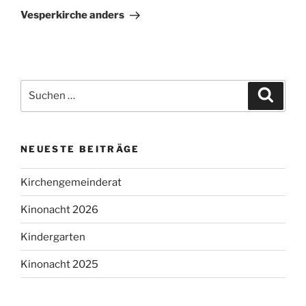
Beitrag
Vesperkirche anders
Suchen
Suche
nach:
NEUESTE BEITRÄGE
Kirchengemeinderat
Kinonacht 2026
Kindergarten
Kinonacht 2025