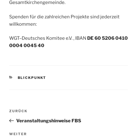
Gesamtkirchengemeinde.
Spenden für die zahlreichen Projekte sind jederzeit
willkommen:
WGT–Deutsches Komitee e.V. , IBAN
DE 60 5206 0410
0004 0045 40
KATEGORIEN
BLICKPUNKT
Beitragsnavigation
Vorheriger
ZURÜCK
Beitrag
Veranstaltungshinweise FBS
Nächster
WEITER