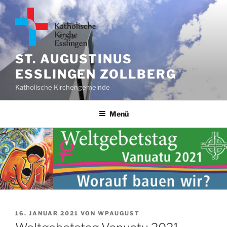
Zum
Inhalt
springen
ST. AUGUSTINUS
ESSLINGEN ZOLLBERG
Katholische Kirchengemeinde
Menü
VERÖFFENTLICHT
16. JANUAR 2021
VON
WPAUGUST
AM