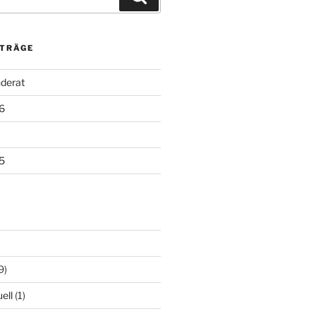
ITRÄGE
derat
6
5
9)
ell
(1)