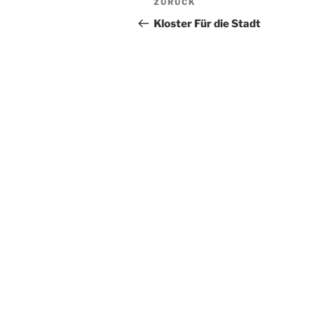
Vorheriger
ZURÜCK
Beitrag
Kloster Für die Stadt