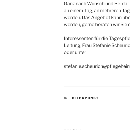
Ganz nach Wunsch und Be-darf
an einem Tag, an mehreren Ta
werden. Das Angebot kann über
werden, gerne beraten wir Sie 
Interessenten für die Tagespfl
Leitung, Frau Stefanie Scheuri
oder unter
stefanie.scheurich@pflegehei
KATEGORIEN
BLICKPUNKT
Beitragsnavigation