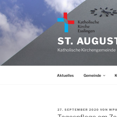
Zum
Inhalt
springen
ST. AUGUS
Katholische Kirchengemeinde
Aktuelles
Gemeinde
K
VERÖFFENTLICHT
27. SEPTEMBER 2020
VON
WP
AM