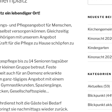
lernplatz
nach:
atz
ein lebendiger Ort!
NEUESTE BE
uungs- und Pflegeangebot für Menschen,
Kirchengemein
 selbst versorgen können. Gleichzeitig
ehörigen mit unserem Angebot
Kinonacht 202
raft für die Pflege zu Hause schöpfen zu
Kindergarten
Kinonacht 202
gespflege bis zu 14 Senioren tagsüber
r kleinen Gruppe betreut. Feste
heit auch für an Demenz erkrankte
KATEGORIEN
ein ganz-tägiges Angebot mit einem
B. Gymnastikrunden, Spaziergänge,
Aktuelles
(59)
cken, Gesellschaftsspiele…
Blickpunkt
(44
hrdienst holt die Gäste bei Bedarf
Blickpunkt aktu
ringt sie nachmittags wieder zurück.