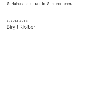
Sozialausschuss und im Seniorenteam.
VERÖFFENTLICHT
1. JULI 2018
AM
Birgit Kloiber
Jahrgang 1969,