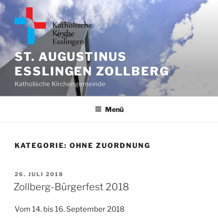
Zum
Inhalt
springen
ST. AUGUSTINUS
ESSLINGEN ZOLLBERG
Katholische Kirchengemeinde
Menü
KATEGORIE:
OHNE ZUORDNUNG
VERÖFFENTLICHT
26. JULI 2018
AM
Zollberg-Bürgerfest 2018
Vom 14. bis 16. September 2018