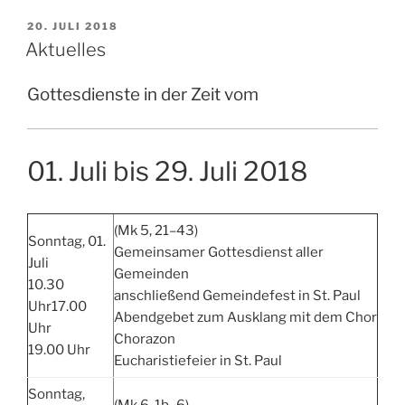
VERÖFFENTLICHT
20. JULI 2018
AM
Aktuelles
Gottesdienste in der Zeit vom
01. Juli bis 29. Juli 2018
(Mk 5, 21–43)
Sonntag, 01.
Gemeinsamer Gottesdienst aller
Juli
Gemeinden
10.30
anschließend Gemeindefest in St. Paul
Uhr17.00
Abendgebet zum Ausklang mit dem Chor
Uhr
Chorazon
19.00 Uhr
Eucharistiefeier in St. Paul
Sonntag,